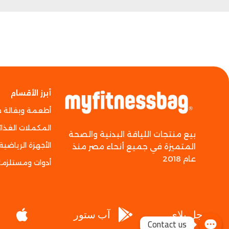
أبرز الأقسام
أطعمة وبقالة 
المكملات الغذائ
بيع منتجات اللياقة البدنية والصحة
الأجهزة الرياضية
المتميزة في جميع أنحاء مصر منذ
عام 2018
أدوات ومستلزما
جوجل بلاي
آب ستور
Contact us