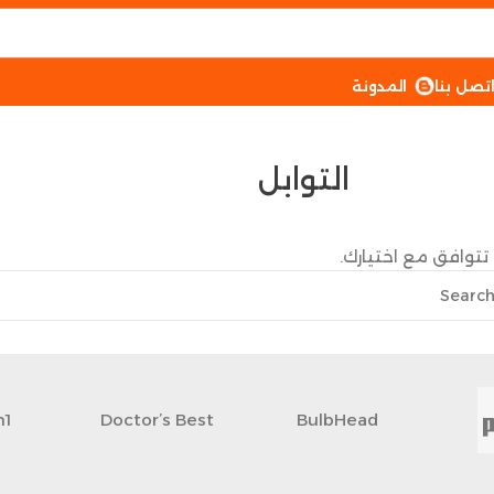
تصل بنا
المدونة
التوابل
تتوافق مع اختيارك.
n1
Doctor’s Best
BulbHead