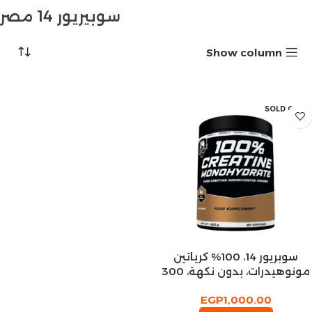
سوبيريور 14 مصر
Show column
SOLD OUT
سوبريور 14، 100% كرياتين
مونوهيدرات، بدون نكهة، 300
جرام، 60 حصة
EGP
1,000.00