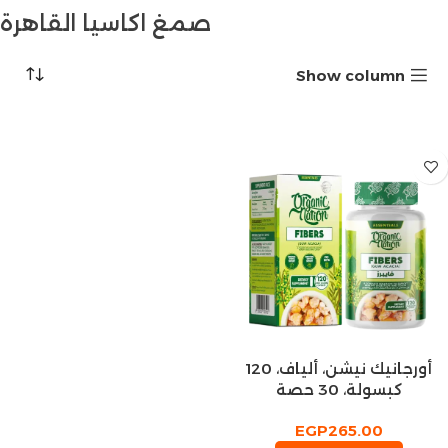
صمغ اكاسيا القاهرة
Show column
أورجانيك نيشن، ألياف، 120
كبسولة، 30 حصة
EGP
265.00