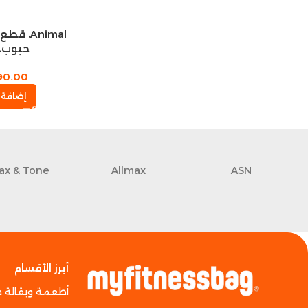
Animal،
حبوب، 42 عبو
90.00
إضافة 
ax & Tone
Allmax
ASN
أبرز الأقسام
أطعمة وبقالة 