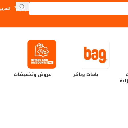
العربي
ت
باقات وبانلز
عروض وتخفيضات
لية