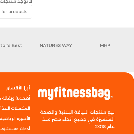
لا توجد منتجات 
tor’s Best
NATURES WAY
MHP
أبرز الأقسام
أطعمة وبقالة 
المكملات الغذائ
بيع منتجات اللياقة البدنية والصحة
الأجهزة الرياضية
المتميزة في جميع أنحاء مصر منذ
عام 2018
أدوات ومستلزما