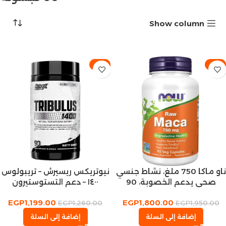
Show column
-5%
-8%
ناو ماكا 750 ملغ، نشاط جنسي
نيوتريكس ريسيرش – تريبولوس
صحي يدعم الخصوبة، 90
١٤٠٠ – دعم التستوستيرون
كبسولة نباتية
وتحسين أداء العضلات
EGP
1,199.00
EGP
1,800.00
EGP
1,260.00
EGP
1,950.00
إضافة إلى السلة
إضافة إلى السلة