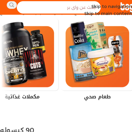
Skip to navigation
الرئيسية
عدد وحدات المنتج
90 كبسوله
عرض ⁦6⁩ من كل النتائج
Skip to main content
طعام صحي
مكملات غذائية
90 كبسوله