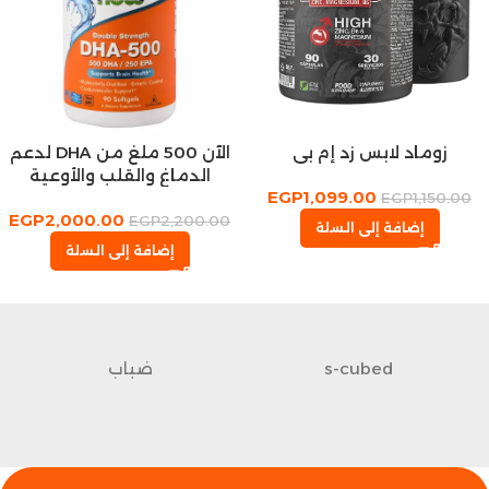
زوماد لابس زد إم بي
الآن 500 ملغ من DHA لدعم
الدماغ والقلب والأوعية
EGP
1,099.00
الدموية، مكمل زيت السمك
EGP
1,150.00
EGP
2,000.00
90 كبسولة هلامية
EGP
2,200.00
إضافة إلى السلة
إضافة إلى السلة
s-cubed
ضباب