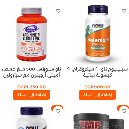
سيلينيوم ناو ٢٠٠ ميكروغرام، ٩٠
ناو سبورتس 500 ملغ حمض
كبسولة نباتية
أميني أرجينين مع سيترولين
90 كبسولة
EGP
1,250.00
EGP
900.00
إضافة إلى السلة
إضافة إلى السلة
-9%
-4%