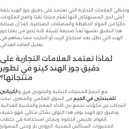
وتحظى العلامات التجارية التي تعتمد على دقيق جوز الهند بثقة
أعلى لدى المستهلكين لأنها تقدّم منتجًا نقيًا، واضح المكونات،
خاليًا من المواد الحافظة والمضافات الصناعية. كما أن صناعة
هذا الدقيق نفسها تُعدّ صديقة للبيئة، لأنه يُنتج من بقايا جوز
الهند التي تظل بعد استخراج الزيت أو الحليب، مما يساهم في
تقليل الفاقد الغذائي.
لماذا تعتمد العلامات التجارية على
دقيق جوز الهند كيتو في تطوير
منتجاتها؟
مع انتشار المنتجات النباتية والجلوتين فري وا
لكرياتين
للمبتدئين في الجيم
في السوق العالمي والمصري، تبحث
الشركات عن مكوّنات تجمع بين الأداء المميز والجاذبية الغذائية.
ودقيق جوز الهند يوفر هذا التوازن بشكل مثالي، فهو خفيف
القوام، طبيعي الحلاوة، ويمكن استخدامه في خلطات
المخبوزات، السناكس الصحية، البروتين بار، وحتى السموثيز.