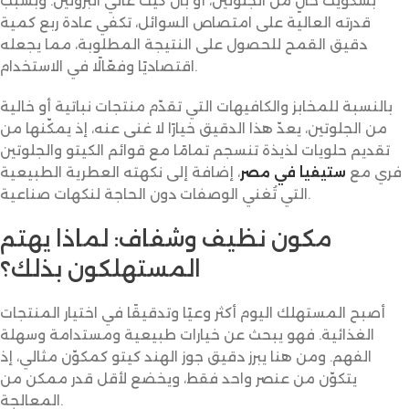
بسكويت خالٍ من الجلوتين، أو بان كيك عالي البروتين. وبسبب
قدرته العالية على امتصاص السوائل، تكفي عادة ربع كمية
دقيق القمح للحصول على النتيجة المطلوبة، مما يجعله
اقتصاديًا وفعّالًا في الاستخدام.
بالنسبة للمخابز والكافيهات التي تقدّم منتجات نباتية أو خالية
من الجلوتين، يعدّ هذا الدقيق خيارًا لا غنى عنه، إذ يمكّنها من
تقديم حلويات لذيذة تنسجم تمامًا مع قوائم الكيتو والجلوتين
فري مع
ستيفيا في مصر
، إضافة إلى نكهته العطرية الطبيعية
التي تُغني الوصفات دون الحاجة لنكهات صناعية.
مكون نظيف وشفاف: لماذا يهتم
المستهلكون بذلك؟
أصبح المستهلك اليوم أكثر وعيًا وتدقيقًا في اختيار المنتجات
الغذائية. فهو يبحث عن خيارات طبيعية ومستدامة وسهلة
الفهم. ومن هنا يبرز دقيق جوز الهند كيتو كمكوّن مثالي، إذ
يتكوّن من عنصر واحد فقط، ويخضع لأقل قدر ممكن من
المعالجة.