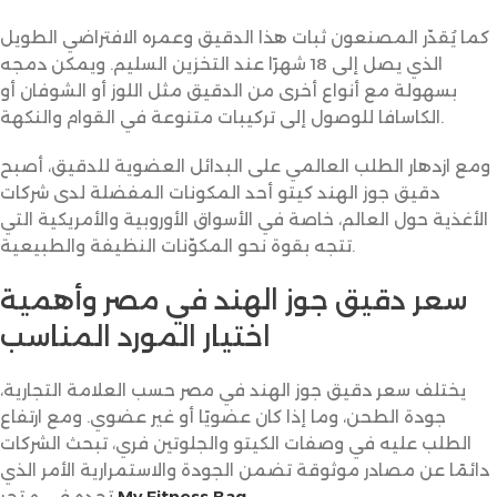
كما يُقدّر المصنعون ثبات هذا الدقيق وعمره الافتراضي الطويل
الذي يصل إلى 18 شهرًا عند التخزين السليم. ويمكن دمجه
بسهولة مع أنواع أخرى من الدقيق مثل اللوز أو الشوفان أو
الكاسافا للوصول إلى تركيبات متنوعة في القوام والنكهة.
ومع ازدهار الطلب العالمي على البدائل العضوية للدقيق، أصبح
دقيق جوز الهند كيتو أحد المكونات المفضلة لدى شركات
الأغذية حول العالم، خاصة في الأسواق الأوروبية والأمريكية التي
تتجه بقوة نحو المكوّنات النظيفة والطبيعية.
سعر دقيق جوز الهند في مصر وأهمية
اختيار المورد المناسب
يختلف سعر دقيق جوز الهند في مصر حسب العلامة التجارية،
جودة الطحن، وما إذا كان عضويًا أو غير عضوي. ومع ارتفاع
الطلب عليه في وصفات الكيتو والجلوتين فري، تبحث الشركات
دائمًا عن مصادر موثوقة تضمن الجودة والاستمرارية الأمر الذي
.
My Fitness Bag
تجده في متجر