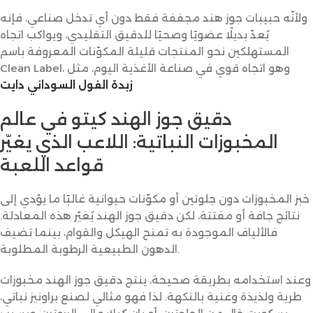
ولأنّه حبيبات جوز هند مجففة فقط دون أي تدخل صناعي، فإنه
يُعدّ بديلًا عضويًا وصحيًا للدقيق التقليدي، ويواكب اتجاه
المستهلكين نحو المنتجات قليلة المكوّنات المعروفة باسم
Clean Label، وهو اتجاه قوي في صناعة الأغذية اليوم، مثل
زبدة الفول السوداني دايت
دقيق جوز الهند كيتو في عالم
المخبوزات النباتية: اللاعب الذي يغيّر
قواعد اللعبة
خبز المخبوزات دون جلوتين أو مكوّنات حيوانية غالبًا ما يؤدي إلى
نتائج جافة أو مفتتة، لكن دقيق جوز الهند يُغيّر هذه المعادلة.
فالألياف الموجودة به تمنح الهيكل والقوام، بينما تضيف
الدهون الطبيعية الرطوبة المطلوبة.
وعند استخدامه بطريقة صحيحة، ينتج دقيق جوز الهند مخبوزات
طرية ولذيذة وغنية بالنكهة. لذا فهو مثالي لصنع براونيز نباتي،