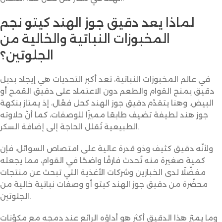
لماذا يعد دقيق جوز الهند كيتو نجم
المخبوزات النباتية والخالية من
الجلوتين؟
في عالم المخبوزات النباتية، تعد أكبر التحديات هي إيجاد بديل
دقيق يمنح القوام والطعم دون الاعتماد على دقيق القمح أو
البيض. وهنا يتقدّم دقيق جوز الهند كحل فعّال، إذ يمتاز بنكهة
جوز هند لطيفة تضيف طابعًا مميزًا للوصفات، كما أنّ حلاوته
الطبيعية تُقلل الحاجة إلى إضافة السكر.
ولأنّه دقيق كثيف وذو قدرة عالية على امتصاص السوائل، فإن
كمية صغيرة منه تُحدث فارقًا واضحًا في القوام، مما يجعله
مفضّلًا لدى الخبازين وشركات الأغذية التي تبحث عن منتجات
محضّرة من دقيق جوز الهند كيتو أو وصفات نباتية خالية من
الجلوتين.
وما يميّز هذا الدقيق أكثر هو أداؤه الرائع عند دمجه مع مكوّنات