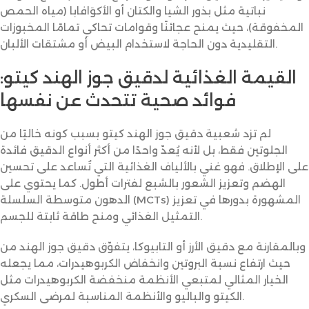
نباتية مثل بذور الشيا والكتان أو الأكوَافابا (مياه الحمص
المخفوقة)، حيث يمنح عجائنًا وقوامات تحاكي تمامًا المخبوزات
التقليدية دون الحاجة لاستخدام البيض أو مشتقات الألبان.
القيمة الغذائية لدقيق جوز الهند كيتو:
فوائد صحية تتحدث عن نفسها
لم تزد شعبية دقيق جوز الهند كيتو بسبب كونه خاليًا من
الجلوتين فقط، بل لأنه يُعدّ واحدًا من أكثر أنواع الدقيق فائدة
على الإطلاق. فهو غني بالألياف الغذائية التي تُساعد على تحسين
الهضم وتعزيز الشعور بالشبع لفترات أطول. كما يحتوي على
الدهون متوسطة السلسلة (MCTs) المشهورة بدورها في تعزيز
التمثيل الغذائي ومنح طاقة ثابتة للجسم.
وبالمقارنة مع دقيق الأرز أو التابيوكا، يتفوّق دقيق جوز الهند من
حيث ارتفاع نسبة البروتين وانخفاض الكربوهيدرات، مما يجعله
الخيار المثالي لمتبعي الأنظمة منخفضة الكربوهيدرات مثل
الكيتو والباليو والأنظمة المناسبة لمرضى السكري.