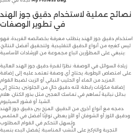
نصائح عملية لاستخدام دقيق جوز الهند
في تطوير الوصفات
استخدام دقيق جوز الهند يتطلب معرفة بخصائصه الفريدة، فهو
ليس كغيره من أنواع الدقيق التقليدية. ولتحقيق أفضل النتائج،
ينبغي على المطوّرين اتباع مجموعة من الإرشادات الأساسية:
زيادة السوائل في الوصفة: نظرًا لقدرة دقيق جوز الهند العالية
على امتصاص الرطوبة، يحتاج أي وصفة تعتمد عليه إلى إضافة
المزيد من الماء أو الحليب النباتي أو الزيت لضبط القوام.
إضافة مكوّنات رابطة: لأنه دقيق خالٍ من الجلوتين، يحتاج إلى
بدائل نباتية تُساهم في تماسك العجين مثل بذور الكتان، هلام
الشيا، أو قشور السيليوم.
دمجه مع أنواع أخرى من الدقيق: المزج بين دقيق جوز الهند
ودقيق اللوز أو الشوفان أو الأرز يعطي توازنًا أفضل في الملمس
ويُسهل التحكم في القوام المطلوب.
التجربة والتركيز على النِّسَب المناسبة: يُفضل البدء بنسبة