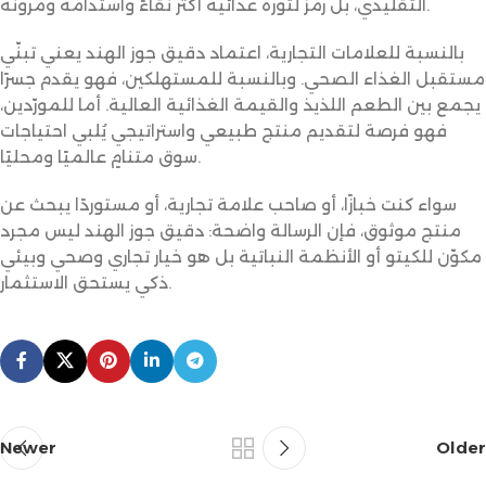
التقليدي، بل رمز لثورة غذائية أكثر نقاءً واستدامة ومرونة.
بالنسبة للعلامات التجارية، اعتماد دقيق جوز الهند يعني تبنّي
مستقبل الغذاء الصحي. وبالنسبة للمستهلكين، فهو يقدم جسرًا
يجمع بين الطعم اللذيذ والقيمة الغذائية العالية. أما للمورّدين،
فهو فرصة لتقديم منتج طبيعي واستراتيجي يُلبي احتياجات
سوق متنامٍ عالميًا ومحليًا.
سواء كنت خبازًا، أو صاحب علامة تجارية، أو مستوردًا يبحث عن
منتج موثوق، فإن الرسالة واضحة: دقيق جوز الهند ليس مجرد
مكوّن للكيتو أو الأنظمة النباتية بل هو خيار تجاري وصحي وبيئي
ذكي يستحق الاستثمار.
Newer
Older