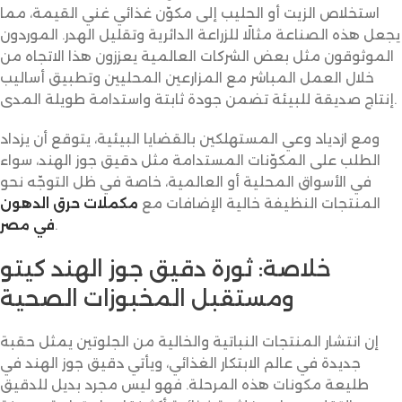
استخلاص الزيت أو الحليب إلى مكوّن غذائي غني القيمة، مما
يجعل هذه الصناعة مثالًا للزراعة الدائرية وتقليل الهدر. الموردون
الموثوقون مثل بعض الشركات العالمية يعززون هذا الاتجاه من
خلال العمل المباشر مع المزارعين المحليين وتطبيق أساليب
إنتاج صديقة للبيئة تضمن جودة ثابتة واستدامة طويلة المدى.
ومع ازدياد وعي المستهلكين بالقضايا البيئية، يتوقع أن يزداد
الطلب على المكوّنات المستدامة مثل دقيق جوز الهند، سواء
في الأسواق المحلية أو العالمية، خاصة في ظل التوجّه نحو
المنتجات النظيفة خالية الإضافات مع
مكملات حرق الدهون
.
في مصر
خلاصة: ثورة دقيق جوز الهند كيتو
ومستقبل المخبوزات الصحية
إن انتشار المنتجات النباتية والخالية من الجلوتين يمثل حقبة
جديدة في عالم الابتكار الغذائي، ويأتي دقيق جوز الهند في
طليعة مكونات هذه المرحلة. فهو ليس مجرد بديل للدقيق