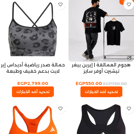
-27%
هجوم العمالقة | إيرين ييغر
حمالة صدر رياضية أديداس إير
تيشيرت أوفر سايز
لايت بدعم خفيف وطبعة
كاملة
EGP
2,799.00
EGP
550.00
EGP
750.00
تحديد أحد الخيارات
تحديد أحد الخيارات