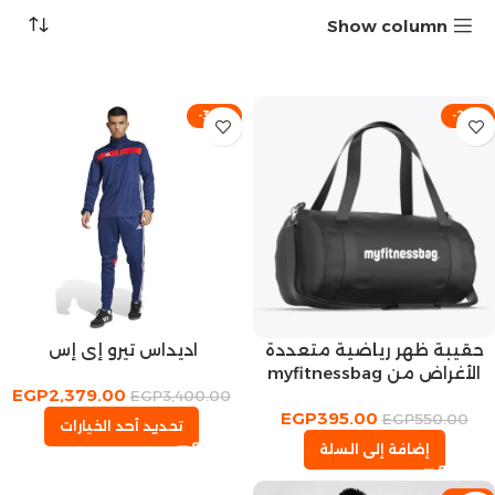
Show column
-30%
-28%
حقيبة ظهر رياضية متعددة
اديداس تيرو إي إس
الأغراض من myfitnessbag
EGP
2,379.00
EGP
3,400.00
EGP
395.00
EGP
550.00
تحديد أحد الخيارات
إضافة إلى السلة