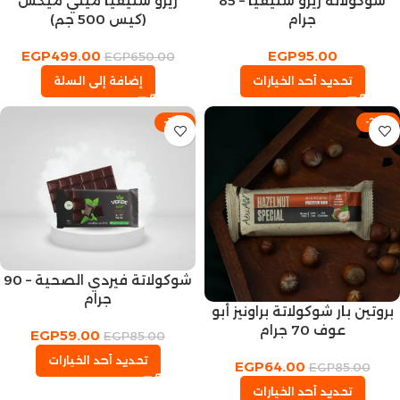
شوكولاتة زيرو ستيفيا – 85
زيرو ستيفيا ميني ميكس
جرام
(كيس 500 جم)
EGP
499.00
EGP
95.00
EGP
650.00
تحديد أحد الخيارات
إضافة إلى السلة
-31%
-25%
شوكولاتة فيردي الصحية – 90
جرام
بروتين بار شوكولاتة براونيز أبو
عوف 70 جرام
EGP
59.00
EGP
85.00
تحديد أحد الخيارات
EGP
64.00
EGP
85.00
تحديد أحد الخيارات