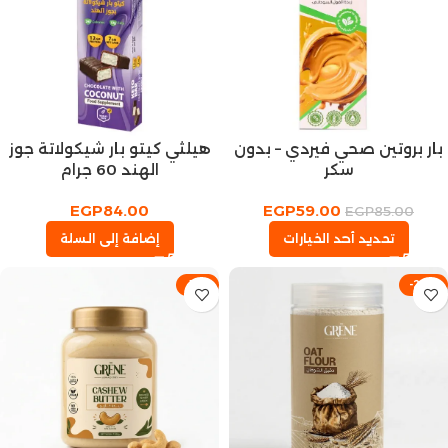
بار بروتين صحي فيردي – بدون
هيلثي كيتو بار شيكولاتة جوز
سكر
الهند 60 جرام
EGP
84.00
EGP
59.00
EGP
85.00
تحديد أحد الخيارات
إضافة إلى السلة
-11%
-28%