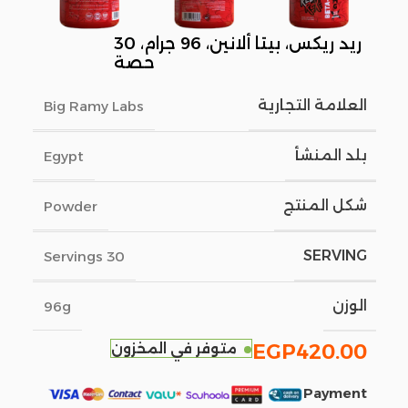
ريد ريكس، بيتا ألانين، 96 جرام، 30
حصة
العلامة التجارية
Big Ramy Labs
بلد المنشأ
Egypt
شكل المنتج
Powder
SERVING
30 Servings
الوزن
96g
420.00
EGP
متوفر في المخزون
Payment