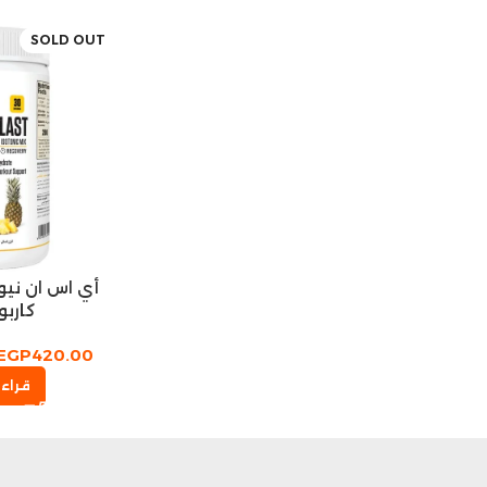
SOLD OUT
أي اس ان نيو
كاربو
EGP
420.00
قراءة