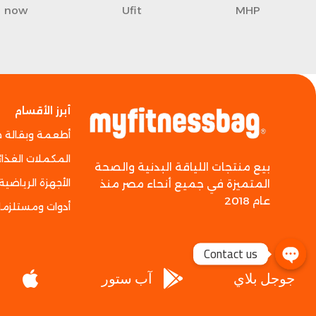
now
Ufit
MHP
أبرز الأقسام
أطعمة وبقالة 
المكملات الغذائ
بيع منتجات اللياقة البدنية والصحة
الأجهزة الرياضية
المتميزة في جميع أنحاء مصر منذ
عام 2018
أدوات ومستلزما
Contact us
جوجل بلاي
آب ستور