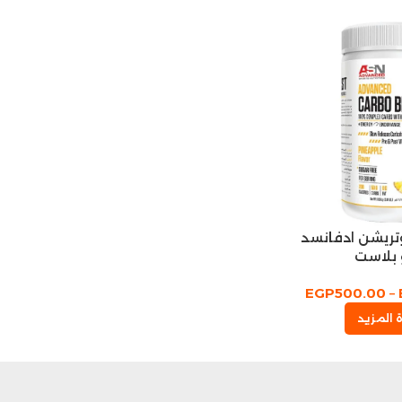
تريشن ادفانسد
 بلاست
EGP
500.00
–
 المزيد