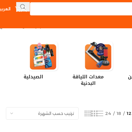
العربي
عرض ⁦5⁩ من كل النتائج
ن
معدات اللياقة
الصيدلية
البدنية
24
18
12