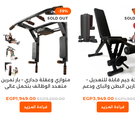
-39%
SOLD OUT
SOLD
ة جيم قابلة للتعديل –
متوازي وعقلة جداري – بار تمرين
رين البطن والباي ودعم
متعدد الوظائف بتحمل عالي
تركيب الكابل
EGP
1,949.00
EGP
3,949.00
EGP
3,200.00
EGP
4,50
قراءة المزيد
قراءة المزيد