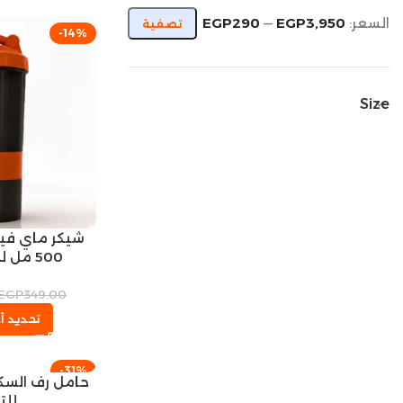
السعر:
EGP3,950
—
EGP290
تصفية
-14%
Size
شيكر ماي فيت
500 مل للياقة البدنية
EGP
349.00
تحديد أح
-31%
حامل رف السكو
SOLD OUT
للت