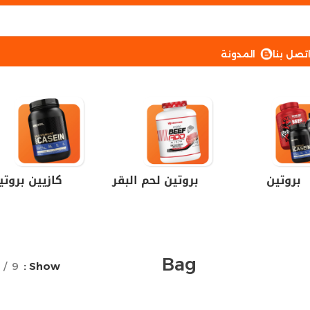
تصل بنا
المدونة
بروتين
بروتين لحم البقر
كازيين بروتي
Bag
9
Show