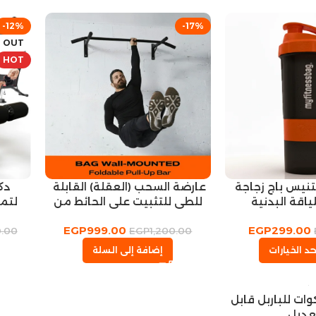
-12%
-17%
 OUT
HOT
نيس باج زجاجة
عارضة السحب (العقلة) القابلة
دك
للطي للتثبيت على الحائط من
لتما
باج
EGP
999.00
EGP
299.00
0.00
EGP
1,200.00
د الخيارات
إضافة إلى السلة
ات للباربل قابل
عديل