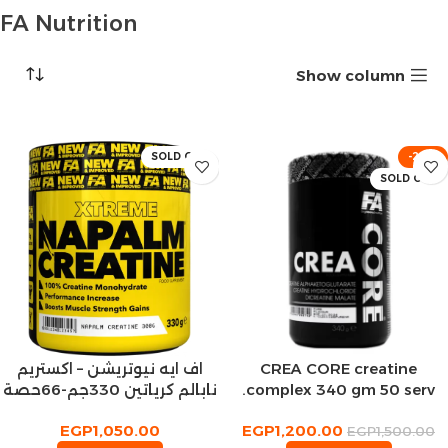
FA Nutrition
Show column
SOLD OUT
-20%
SOLD OUT
CREA CORE creatine
اف ايه نيوتريشن – اكستريم
complex 340 gm 50 serv.
نابالم كرياتين 330جم-66حصة
EGP
1,050.00
EGP
1,200.00
EGP
1,500.00