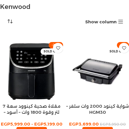
Kenwood
Show column
-20%
-6%
SOLD OUT
SOLD OUT
شواية كينود 2000 وات سلفر –
مقلاة صحية كينوود سعة 7
HGM30
لتر وقوة 1800 وات – أسود –
فضي
EGP
5,999.00
–
EGP
5,199.00
EGP
3,699.00
EGP
3,950.00