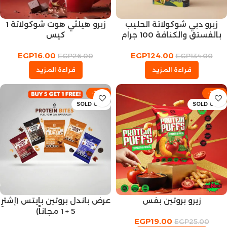
زيرو دبي شوكولاتة الحليب
زيرو هيلثي هوت شوكولاتة 1
بالفستق والكنافة 100 جرام
كيس
EGP
16.00
EGP
124.00
EGP
26.00
EGP
134.00
قراءة المزيد
قراءة المزيد
-24%
-24%
SOLD OUT
SOLD OUT
زيرو بروتين بفس
عرض باندل بروتين بايتس (إشترِ
5 + 1 مجاناً)
EGP
19.00
EGP
25.00