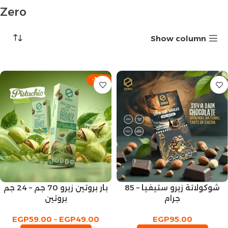
Zero
Show column
-35%
شوكولاتة زيرو ستيفيا – 85
بار بروتين زيرو 70 جم – 24 جم
جرام
بروتين
EGP
59.00
–
EGP
49.00
EGP
95.00