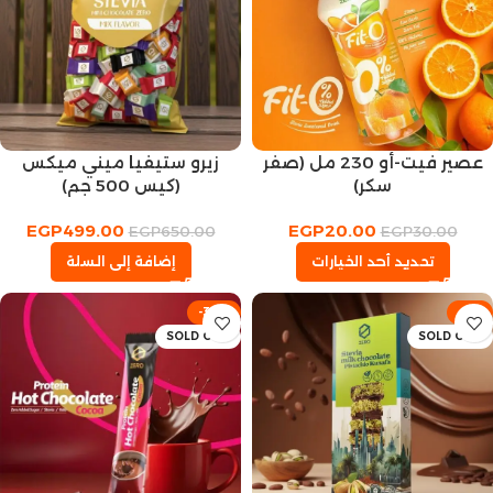
عصير فيت-أو 230 مل (صفر
زيرو ستيفيا ميني ميكس
سكر)
(كيس 500 جم)
EGP
499.00
EGP
20.00
EGP
650.00
EGP
30.00
تحديد أحد الخيارات
إضافة إلى السلة
-38%
-7%
SOLD OUT
SOLD OUT