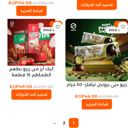
EGP
114.00
EGP
150.00
تحديد أحد الخيارات
قراءة المزيد
-14%
-32%
SOLD OUT
SOLD OUT
كيك أرز من زيرو بطعم
الطماطم 15 قطعة
زيرو دبي بروتين ترافلز– 50 جرام
EGP
49.00
EGP
57.00
تحديد أحد الخيارات
EGP
44.00
EGP
65.00
قراءة المزيد
→
2
1