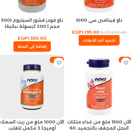
ناو فيتامين سي 1000
ناو فودز قشور السيليوم (500
مجم | 200 كبسولة نباتية)
EGP
1,195.00
EGP
1,290.00
EGP
1,550.00
تحديد أحد الخيارات
إضافة إلى السلة
-23%
-4%
الآن 1500 ملغ من غذاء ملكات
الآن 1000 ملغ من زيت السمك
النحل المجفف بالتجميد، 60
أوميجا 3 مكمل للقلب