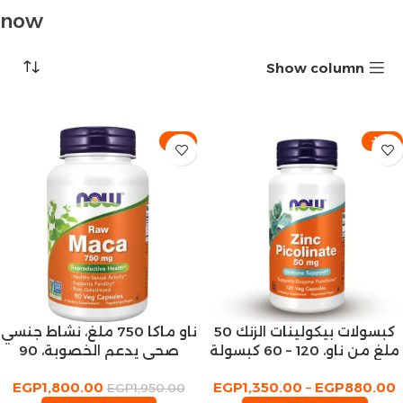
now
Show column
-8%
-13%
كبسولات بيكولينات الزنك 50
ناو ماكا 750 ملغ، نشاط جنسي
ملغ من ناو، 120 – 60 كبسولة
صحي يدعم الخصوبة، 90
نباتية
كبسولة نباتية
EGP
1,800.00
EGP
1,350.00
–
EGP
880.00
EGP
1,950.00