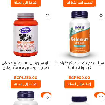
تحديد أحد الخيارات
إضافة إلى السلة
سيلينيوم ناو ٢٠٠ ميكروغرام، ٩٠
ناو سبورتس 500 ملغ حمض
كبسولة نباتية
أميني أرجينين مع سيترولين
90 كبسولة
EGP
1,250.00
EGP
900.00
إضافة إلى السلة
إضافة إلى السلة
-21%
-14%