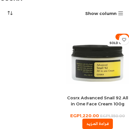
Show column
-10%
SOLD OUT
Cosrx Advanced Snail 92 All
in One Face Cream 100g
EGP
1,220.00
EGP
1,350.00
قراءة المزيد