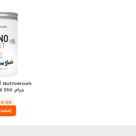
جرام، 350 قرصًا، 116 حصة
30.00
إضافة 