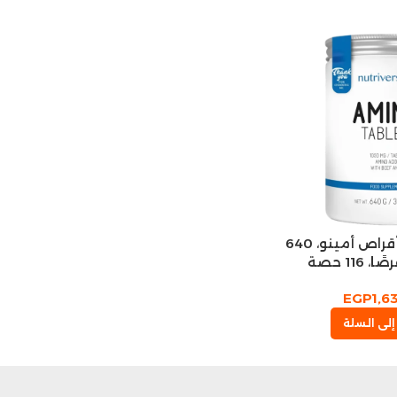
Nutriversum، أقراص أمينو، 640
EGP
1,6
إلى السلة