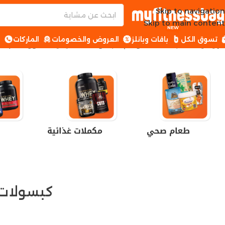
Skip to navigation
Skip to main content
NEW
تسوق الكل
باقات وبانلز
العروض والخصومات
الماركات
ا
الرئيسية
منتجات تحت الوسم “كبسولات تخسيس الدهون مصر”
طعام صحي
مكملات غذائية
كبسولات