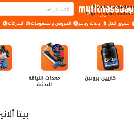
Skip to navigation
Skip to main content
NEW
تسوق الكل
باقات وبانلز
العروض والخصومات
الماركات
ا
الرئيسية
منتجات تحت الوسم “بيتا ألانين بدون نكهة 300 جرام”
كازيين بروتين
معدات اللياقة
البدنية