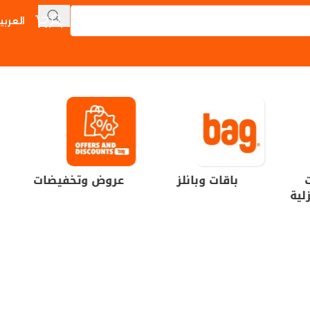
العربي
ت
باقات وبانلز
عروض وتخفيضات
لية